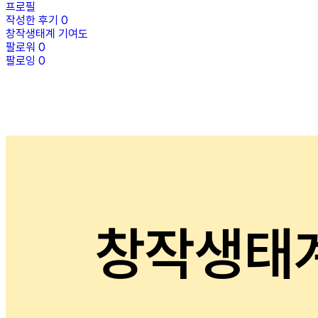
프로필
작성한 후기
0
창작생태계 기여도
팔로워
0
팔로잉
0