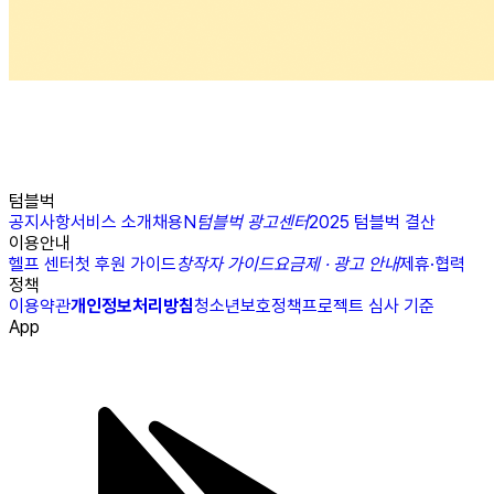
텀블벅
공지사항
서비스 소개
채용
N
텀블벅 광고센터
2025 텀블벅 결산
이용안내
헬프 센터
첫 후원 가이드
창작자 가이드
요금제 · 광고 안내
제휴·협력
정책
이용약관
개인정보처리방침
청소년보호정책
프로젝트 심사 기준
App