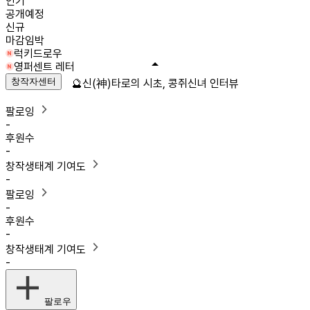
인기
공개예정
신규
마감임박
럭키드로우
영퍼센트 레터
창작자센터
🔮신(神)타로의 시초, 콩쥐신녀 인터뷰
팔로잉
-
후원수
-
창작생태계 기여도
-
팔로잉
-
후원수
-
창작생태계 기여도
-
팔로우