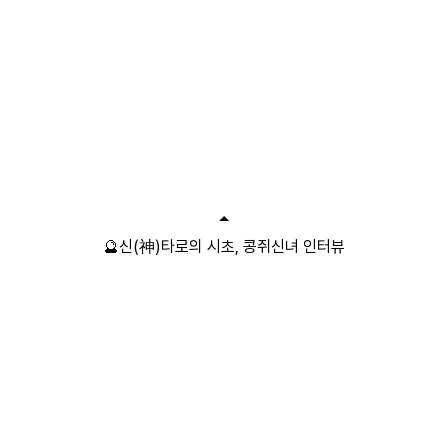
🔮신(神)타로의 시초, 콩쥐신녀 인터뷰