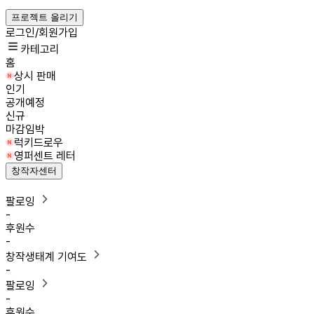
프로젝트 올리기
로그인/회원가입
카테고리
홈
상시 판매
인기
공개예정
신규
마감임박
럭키드로우
영퍼센트 레터
창작자센터
팔로잉
-
후원수
-
창작생태계 기여도
-
팔로잉
-
후원수