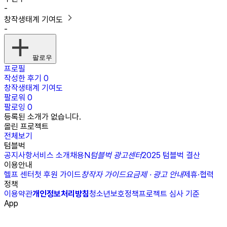
-
창작생태계 기여도
-
팔로우
프로필
작성한 후기
0
창작생태계 기여도
팔로워
0
팔로잉
0
등록된 소개가 없습니다.
올린 프로젝트
전체보기
텀블벅
공지사항
서비스 소개
채용
N
텀블벅 광고센터
2025 텀블벅 결산
이용안내
헬프 센터
첫 후원 가이드
창작자 가이드
요금제 · 광고 안내
제휴·협력
정책
이용약관
개인정보처리방침
청소년보호정책
프로젝트 심사 기준
App