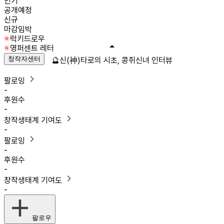
인기
공개예정
신규
마감임박
럭키드로우
영퍼센트 레터
창작자센터
🔮신(神)타로의 시초, 콩쥐신녀 인터뷰
팔로잉
-
후원수
-
창작생태계 기여도
-
팔로잉
-
후원수
-
창작생태계 기여도
-
팔로우