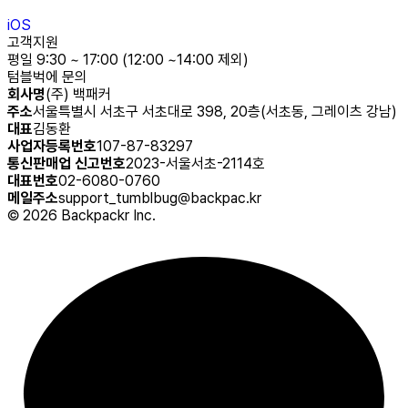
iOS
고객지원
평일 9:30 ~ 17:00 (12:00 ~14:00 제외)
텀블벅에 문의
회사명
(주) 백패커
주소
서울특별시 서초구 서초대로 398, 20층(서초동, 그레이츠 강남)
대표
김동환
사업자등록번호
107-87-83297
통신판매업 신고번호
2023-서울서초-2114호
대표번호
02-6080-0760
메일주소
support_tumblbug@backpac.kr
©
2026
Backpackr Inc.