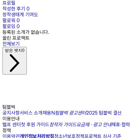
프로필
작성한 후기
0
창작생태계 기여도
팔로워
0
팔로잉
0
등록된 소개가 없습니다.
올린 프로젝트
전체보기
받은 뱃지
0
텀블벅
공지사항
서비스 소개
채용
N
텀블벅 광고센터
2025 텀블벅 결산
이용안내
헬프 센터
첫 후원 가이드
창작자 가이드
요금제 · 광고 안내
제휴·협력
정책
이용약관
개인정보처리방침
청소년보호정책
프로젝트 심사 기준