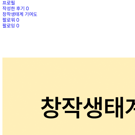
프로필
작성한 후기
0
창작생태계 기여도
팔로워
0
팔로잉
0