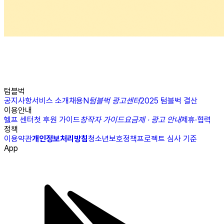
텀블벅
공지사항
서비스 소개
채용
N
텀블벅 광고센터
2025 텀블벅 결산
이용안내
헬프 센터
첫 후원 가이드
창작자 가이드
요금제 · 광고 안내
제휴·협력
정책
이용약관
개인정보처리방침
청소년보호정책
프로젝트 심사 기준
App