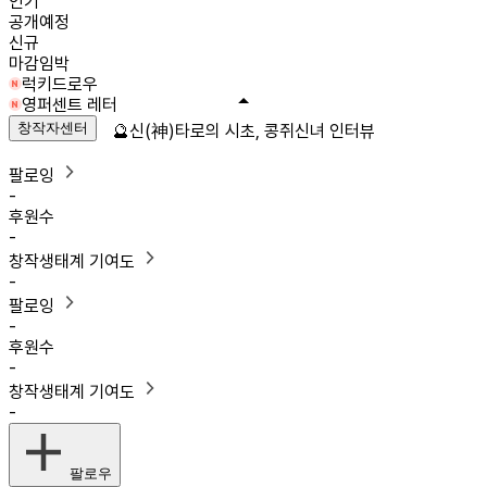
인기
공개예정
신규
마감임박
럭키드로우
영퍼센트 레터
창작자센터
🔮신(神)타로의 시초, 콩쥐신녀 인터뷰
팔로잉
-
후원수
-
창작생태계 기여도
-
팔로잉
-
후원수
-
창작생태계 기여도
-
팔로우