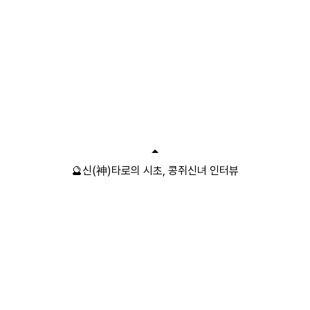
🔮신(神)타로의 시초, 콩쥐신녀 인터뷰