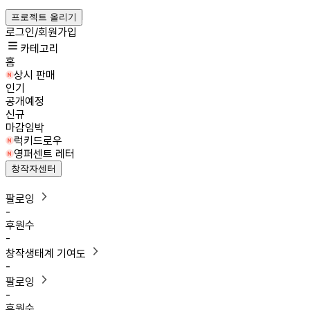
프로젝트 올리기
로그인/회원가입
카테고리
홈
상시 판매
인기
공개예정
신규
마감임박
럭키드로우
영퍼센트 레터
창작자센터
팔로잉
-
후원수
-
창작생태계 기여도
-
팔로잉
-
후원수