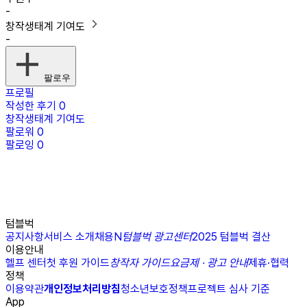
-
창작생태계 기여도
-
팔로우
프로필
작성한 후기
0
창작생태계 기여도
팔로워
0
팔로잉
0
텀블벅
공지사항
서비스 소개
채용
N
텀블벅 광고센터
2025 텀블벅 결산
이용안내
헬프 센터
첫 후원 가이드
창작자 가이드
요금제 · 광고 안내
제휴·협력
정책
이용약관
개인정보처리방침
청소년보호정책
프로젝트 심사 기준
App