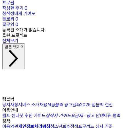
프로필
작성한 후기
0
창작생태계 기여도
팔로워
0
팔로잉
0
등록된 소개가 없습니다.
올린 프로젝트
전체보기
받은 뱃지
0
텀블벅
공지사항
서비스 소개
채용
N
텀블벅 광고센터
2025 텀블벅 결산
이용안내
헬프 센터
첫 후원 가이드
창작자 가이드
요금제 · 광고 안내
제휴·협력
정책
이용약관
개인정보처리방침
청소년보호정책
프로젝트 심사 기준