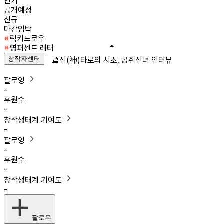
인기
공개예정
신규
마감임박
럭키드로우
영퍼센트 레터
창작자센터
🔮신(神)타로의 시초, 콩쥐신녀 인터뷰
팔로잉
-
후원수
-
창작생태계 기여도
-
팔로잉
-
후원수
-
창작생태계 기여도
-
팔로우