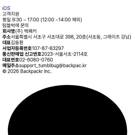
iOS
고객지원
평일 9:30 ~ 17:00 (12:00 ~14:00 제외)
텀블벅에 문의
회사명
(주) 백패커
주소
서울특별시 서초구 서초대로 398, 20층(서초동, 그레이츠 강남)
대표
김동환
사업자등록번호
107-87-83297
통신판매업 신고번호
2023-서울서초-2114호
대표번호
02-6080-0760
메일주소
support_tumblbug@backpac.kr
©
2026
Backpackr Inc.