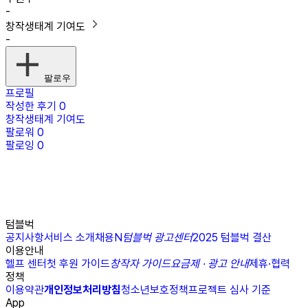
-
창작생태계 기여도
-
팔로우
프로필
작성한 후기
0
창작생태계 기여도
팔로워
0
팔로잉
0
텀블벅
공지사항
서비스 소개
채용
N
텀블벅 광고센터
2025 텀블벅 결산
이용안내
헬프 센터
첫 후원 가이드
창작자 가이드
요금제 · 광고 안내
제휴·협력
정책
이용약관
개인정보처리방침
청소년보호정책
프로젝트 심사 기준
App