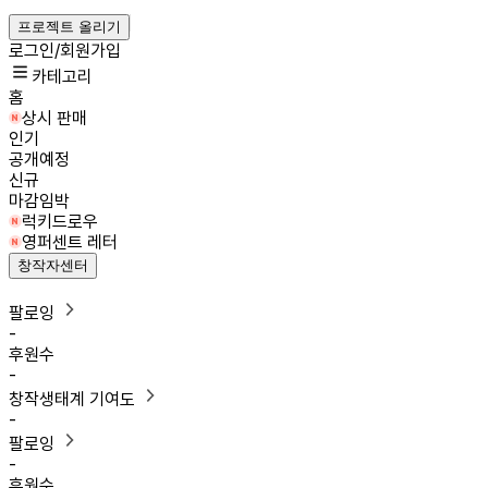
프로젝트 올리기
로그인/회원가입
카테고리
홈
상시 판매
인기
공개예정
신규
마감임박
럭키드로우
영퍼센트 레터
창작자센터
팔로잉
-
후원수
-
창작생태계 기여도
-
팔로잉
-
후원수