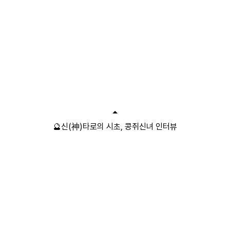
🔮신(神)타로의 시초, 콩쥐신녀 인터뷰