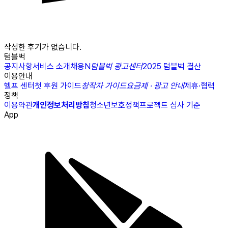
작성한 후기가 없습니다.
텀블벅
공지사항
서비스 소개
채용
N
텀블벅 광고센터
2025 텀블벅 결산
이용안내
헬프 센터
첫 후원 가이드
창작자 가이드
요금제 · 광고 안내
제휴·협력
정책
이용약관
개인정보처리방침
청소년보호정책
프로젝트 심사 기준
App