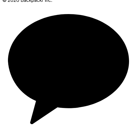
©
2026
Backpackr Inc.