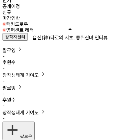
인기
공개예정
신규
마감임박
럭키드로우
영퍼센트 레터
창작자센터
🔮신(神)타로의 시초, 콩쥐신녀 인터뷰
팔로잉
-
후원수
-
창작생태계 기여도
-
팔로잉
-
후원수
-
창작생태계 기여도
-
팔로우