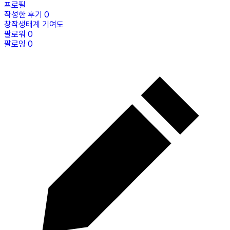
프로필
작성한 후기
0
창작생태계 기여도
팔로워
0
팔로잉
0