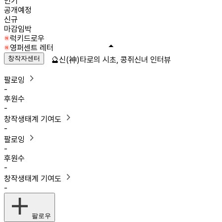
인기
공개예정
신규
마감임박
럭키드로우
영퍼센트 레터
창작자센터
🔮신(神)타로의 시초, 콩쥐신녀 인터뷰
팔로잉
-
후원수
-
창작생태계 기여도
-
팔로잉
-
후원수
-
창작생태계 기여도
-
팔로우