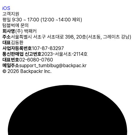
iOS
고객지원
평일 9:30 ~ 17:00 (12:00 ~14:00 제외)
텀블벅에 문의
회사명
(주) 백패커
주소
서울특별시 서초구 서초대로 398, 20층(서초동, 그레이츠 강남)
대표
김동환
사업자등록번호
107-87-83297
통신판매업 신고번호
2023-서울서초-2114호
대표번호
02-6080-0760
메일주소
support_tumblbug@backpac.kr
©
2026
Backpackr Inc.