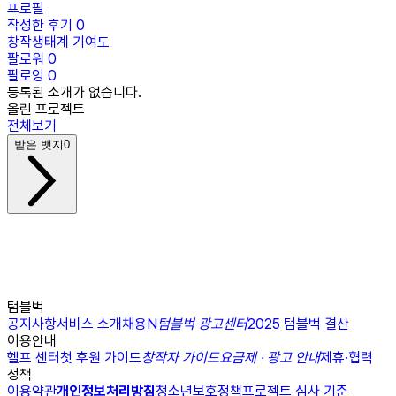
프로필
작성한 후기
0
창작생태계 기여도
팔로워
0
팔로잉
0
등록된 소개가 없습니다.
올린 프로젝트
전체보기
받은 뱃지
0
텀블벅
공지사항
서비스 소개
채용
N
텀블벅 광고센터
2025 텀블벅 결산
이용안내
헬프 센터
첫 후원 가이드
창작자 가이드
요금제 · 광고 안내
제휴·협력
정책
이용약관
개인정보처리방침
청소년보호정책
프로젝트 심사 기준