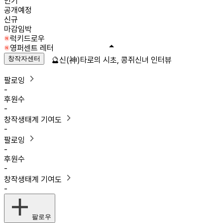
인기
공개예정
신규
마감임박
럭키드로우
영퍼센트 레터
창작자센터
🔮신(神)타로의 시초, 콩쥐신녀 인터뷰
팔로잉
-
후원수
-
창작생태계 기여도
-
팔로잉
-
후원수
-
창작생태계 기여도
-
팔로우