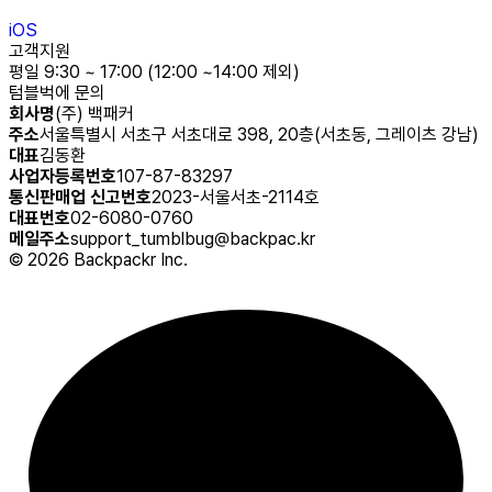
iOS
고객지원
평일 9:30 ~ 17:00 (12:00 ~14:00 제외)
텀블벅에 문의
회사명
(주) 백패커
주소
서울특별시 서초구 서초대로 398, 20층(서초동, 그레이츠 강남)
대표
김동환
사업자등록번호
107-87-83297
통신판매업 신고번호
2023-서울서초-2114호
대표번호
02-6080-0760
메일주소
support_tumblbug@backpac.kr
©
2026
Backpackr Inc.