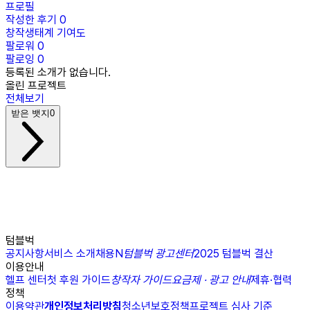
프로필
작성한 후기
0
창작생태계 기여도
팔로워
0
팔로잉
0
등록된 소개가 없습니다.
올린 프로젝트
전체보기
받은 뱃지
0
텀블벅
공지사항
서비스 소개
채용
N
텀블벅 광고센터
2025 텀블벅 결산
이용안내
헬프 센터
첫 후원 가이드
창작자 가이드
요금제 · 광고 안내
제휴·협력
정책
이용약관
개인정보처리방침
청소년보호정책
프로젝트 심사 기준