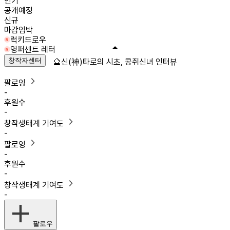
인기
공개예정
신규
마감임박
럭키드로우
영퍼센트 레터
창작자센터
🔮신(神)타로의 시초, 콩쥐신녀 인터뷰
팔로잉
-
후원수
-
창작생태계 기여도
-
팔로잉
-
후원수
-
창작생태계 기여도
-
팔로우