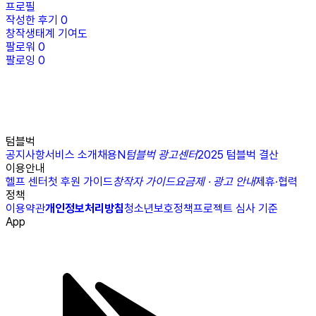
프로필
작성한 후기
0
창작생태계 기여도
팔로워
0
팔로잉
0
텀블벅
공지사항
서비스 소개
채용
N
텀블벅 광고센터
2025 텀블벅 결산
이용안내
헬프 센터
첫 후원 가이드
창작자 가이드
요금제 · 광고 안내
제휴·협력
정책
이용약관
개인정보처리방침
청소년보호정책
프로젝트 심사 기준
App