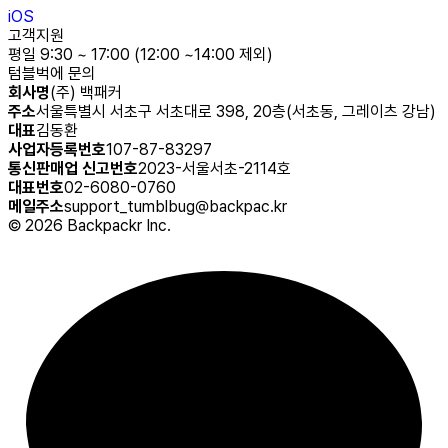
iOS
고객지원
평일 9:30 ~ 17:00 (12:00 ~14:00 제외)
텀블벅에 문의
회사명
(주) 백패커
주소
서울특별시 서초구 서초대로 398, 20층(서초동, 그레이츠 강남)
대표
김동환
사업자등록번호
107-87-83297
통신판매업 신고번호
2023-서울서초-2114호
대표번호
02-6080-0760
메일주소
support_tumblbug@backpac.kr
©
2026
Backpackr Inc.