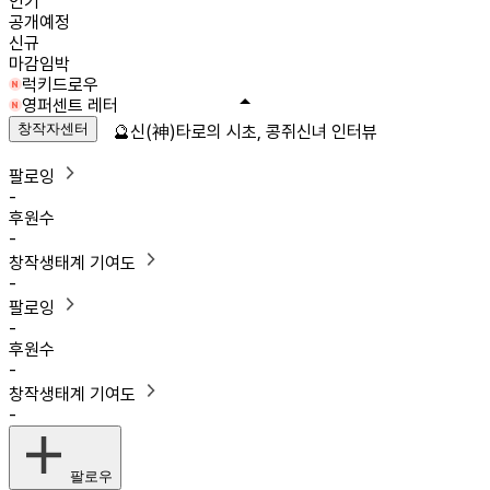
인기
공개예정
신규
마감임박
럭키드로우
영퍼센트 레터
창작자센터
🔮신(神)타로의 시초, 콩쥐신녀 인터뷰
팔로잉
-
후원수
-
창작생태계 기여도
-
팔로잉
-
후원수
-
창작생태계 기여도
-
팔로우