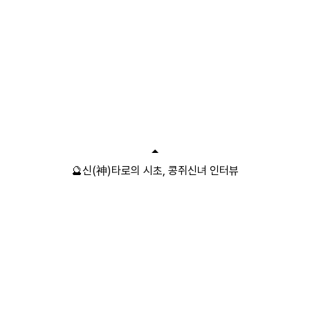
🔮신(神)타로의 시초, 콩쥐신녀 인터뷰