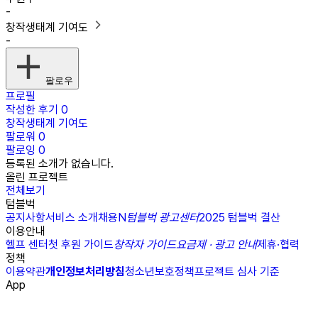
-
창작생태계 기여도
-
팔로우
프로필
작성한 후기
0
창작생태계 기여도
팔로워
0
팔로잉
0
등록된 소개가 없습니다.
올린 프로젝트
전체보기
텀블벅
공지사항
서비스 소개
채용
N
텀블벅 광고센터
2025 텀블벅 결산
이용안내
헬프 센터
첫 후원 가이드
창작자 가이드
요금제 · 광고 안내
제휴·협력
정책
이용약관
개인정보처리방침
청소년보호정책
프로젝트 심사 기준
App