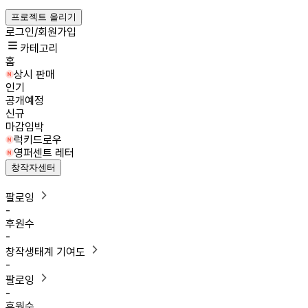
프로젝트 올리기
로그인/회원가입
카테고리
홈
상시 판매
인기
공개예정
신규
마감임박
럭키드로우
영퍼센트 레터
창작자센터
팔로잉
-
후원수
-
창작생태계 기여도
-
팔로잉
-
후원수