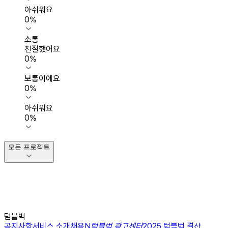
아쉬워요
0
%
소통
친절했어요
0
%
보통이에요
0
%
아쉬워요
0
%
모든 프로젝트
텀블벅
공지사항
서비스 소개
채용
N
텀블벅 광고센터
2025 텀블벅 결산