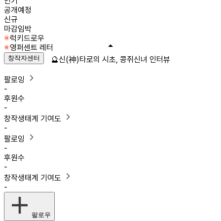
인기
공개예정
신규
마감임박
럭키드로우
영퍼센트 레터
창작자센터
🔮신(神)타로의 시초, 콩쥐신녀 인터뷰
팔로잉
-
후원수
-
창작생태계 기여도
-
팔로잉
-
후원수
-
창작생태계 기여도
-
팔로우