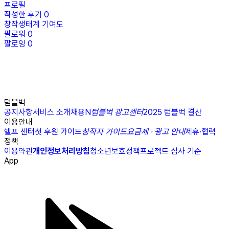
프로필
작성한 후기
0
창작생태계 기여도
팔로워
0
팔로잉
0
텀블벅
공지사항
서비스 소개
채용
N
텀블벅 광고센터
2025 텀블벅 결산
이용안내
헬프 센터
첫 후원 가이드
창작자 가이드
요금제 · 광고 안내
제휴·협력
정책
이용약관
개인정보처리방침
청소년보호정책
프로젝트 심사 기준
App