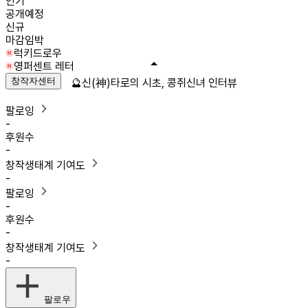
인기
공개예정
신규
마감임박
럭키드로우
영퍼센트 레터
창작자센터
🔮신(神)타로의 시초, 콩쥐신녀 인터뷰
팔로잉
-
후원수
-
창작생태계 기여도
-
팔로잉
-
후원수
-
창작생태계 기여도
-
팔로우