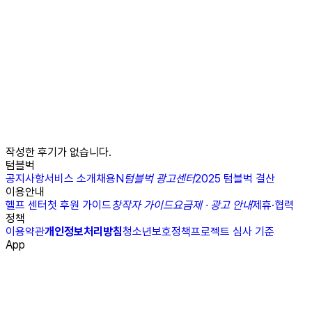
작성한 후기가 없습니다.
텀블벅
공지사항
서비스 소개
채용
N
텀블벅 광고센터
2025 텀블벅 결산
이용안내
헬프 센터
첫 후원 가이드
창작자 가이드
요금제 · 광고 안내
제휴·협력
정책
이용약관
개인정보처리방침
청소년보호정책
프로젝트 심사 기준
App