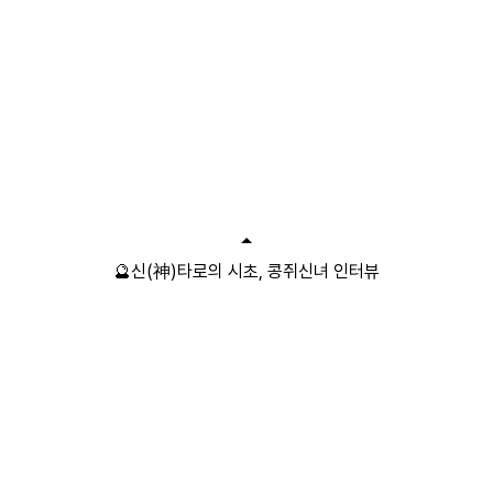
🔮신(神)타로의 시초, 콩쥐신녀 인터뷰