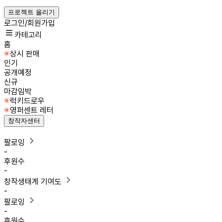
프로젝트 올리기
로그인/회원가입
카테고리
홈
상시 판매
인기
공개예정
신규
마감임박
럭키드로우
영퍼센트 레터
창작자센터
팔로잉
-
후원수
-
창작생태계 기여도
-
팔로잉
-
후원수