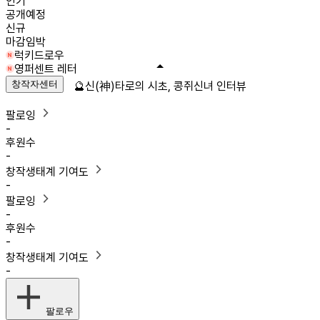
인기
공개예정
신규
마감임박
럭키드로우
영퍼센트 레터
창작자센터
🔮신(神)타로의 시초, 콩쥐신녀 인터뷰
팔로잉
-
후원수
-
창작생태계 기여도
-
팔로잉
-
후원수
-
창작생태계 기여도
-
팔로우