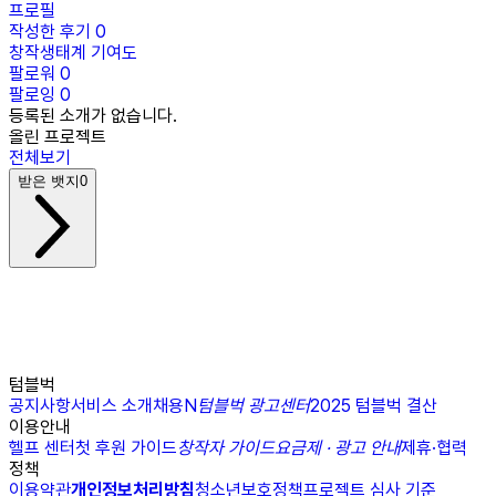
프로필
작성한 후기
0
창작생태계 기여도
팔로워
0
팔로잉
0
등록된 소개가 없습니다.
올린 프로젝트
전체보기
받은 뱃지
0
텀블벅
공지사항
서비스 소개
채용
N
텀블벅 광고센터
2025 텀블벅 결산
이용안내
헬프 센터
첫 후원 가이드
창작자 가이드
요금제 · 광고 안내
제휴·협력
정책
이용약관
개인정보처리방침
청소년보호정책
프로젝트 심사 기준