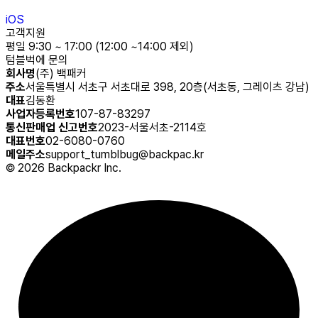
iOS
고객지원
평일 9:30 ~ 17:00 (12:00 ~14:00 제외)
텀블벅에 문의
회사명
(주) 백패커
주소
서울특별시 서초구 서초대로 398, 20층(서초동, 그레이츠 강남)
대표
김동환
사업자등록번호
107-87-83297
통신판매업 신고번호
2023-서울서초-2114호
대표번호
02-6080-0760
메일주소
support_tumblbug@backpac.kr
©
2026
Backpackr Inc.