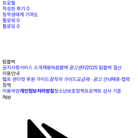
프로필
작성한 후기
0
창작생태계 기여도
팔로워
0
팔로잉
0
텀블벅
공지사항
서비스 소개
채용
N
텀블벅 광고센터
2025 텀블벅 결산
이용안내
헬프 센터
첫 후원 가이드
창작자 가이드
요금제 · 광고 안내
제휴·협력
정책
이용약관
개인정보처리방침
청소년보호정책
프로젝트 심사 기준
App