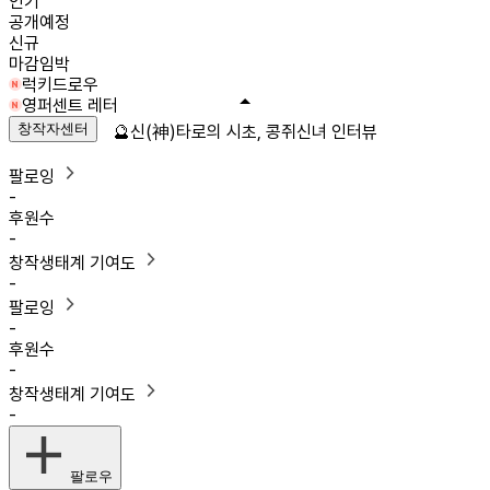
인기
공개예정
신규
마감임박
럭키드로우
영퍼센트 레터
창작자센터
🔮신(神)타로의 시초, 콩쥐신녀 인터뷰
팔로잉
-
후원수
-
창작생태계 기여도
-
팔로잉
-
후원수
-
창작생태계 기여도
-
팔로우