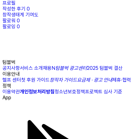
프로필
작성한 후기
0
창작생태계 기여도
팔로워
0
팔로잉
0
텀블벅
공지사항
서비스 소개
채용
N
텀블벅 광고센터
2025 텀블벅 결산
이용안내
헬프 센터
첫 후원 가이드
창작자 가이드
요금제 · 광고 안내
제휴·협력
정책
이용약관
개인정보처리방침
청소년보호정책
프로젝트 심사 기준
App