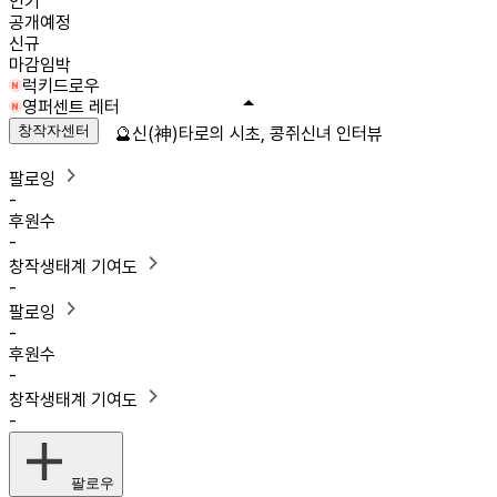
인기
공개예정
신규
마감임박
럭키드로우
영퍼센트 레터
창작자센터
🔮신(神)타로의 시초, 콩쥐신녀 인터뷰
팔로잉
-
후원수
-
창작생태계 기여도
-
팔로잉
-
후원수
-
창작생태계 기여도
-
팔로우