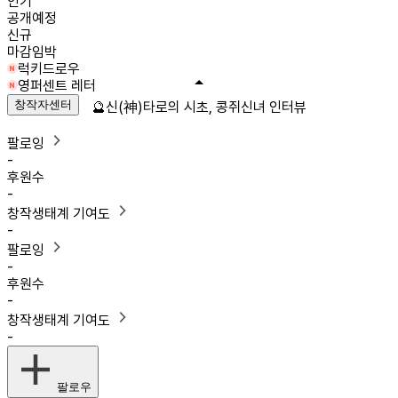
인기
공개예정
신규
마감임박
럭키드로우
영퍼센트 레터
창작자센터
🔮신(神)타로의 시초, 콩쥐신녀 인터뷰
팔로잉
-
후원수
-
창작생태계 기여도
-
팔로잉
-
후원수
-
창작생태계 기여도
-
팔로우