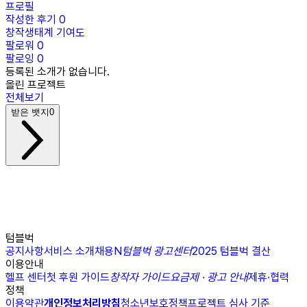
프로필
작성한 후기
0
창작생태계 기여도
팔로워
0
팔로잉
0
등록된 소개가 없습니다.
올린 프로젝트
전체보기
받은 뱃지
0
텀블벅
공지사항
서비스 소개
채용
N
텀블벅 광고센터
2025 텀블벅 결산
이용안내
헬프 센터
첫 후원 가이드
창작자 가이드
요금제 · 광고 안내
제휴·협력
정책
이용약관
개인정보처리방침
청소년보호정책
프로젝트 심사 기준