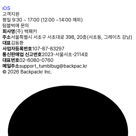
iOS
고객지원
평일 9:30 ~ 17:00 (12:00 ~14:00 제외)
텀블벅에 문의
회사명
(주) 백패커
주소
서울특별시 서초구 서초대로 398, 20층(서초동, 그레이츠 강남)
대표
김동환
사업자등록번호
107-87-83297
통신판매업 신고번호
2023-서울서초-2114호
대표번호
02-6080-0760
메일주소
support_tumblbug@backpac.kr
©
2026
Backpackr Inc.