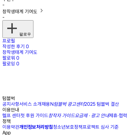
-
창작생태계 기여도
-
팔로우
프로필
작성한 후기
0
창작생태계 기여도
팔로워
0
팔로잉
0
텀블벅
공지사항
서비스 소개
채용
N
텀블벅 광고센터
2025 텀블벅 결산
이용안내
헬프 센터
첫 후원 가이드
창작자 가이드
요금제 · 광고 안내
제휴·협력
정책
이용약관
개인정보처리방침
청소년보호정책
프로젝트 심사 기준
App