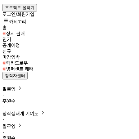
프로젝트 올리기
로그인/회원가입
카테고리
홈
상시 판매
인기
공개예정
신규
마감임박
럭키드로우
영퍼센트 레터
창작자센터
팔로잉
-
후원수
-
창작생태계 기여도
-
팔로잉
-
후원수