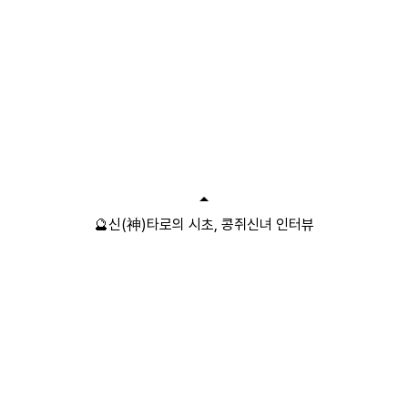
🔮신(神)타로의 시초, 콩쥐신녀 인터뷰