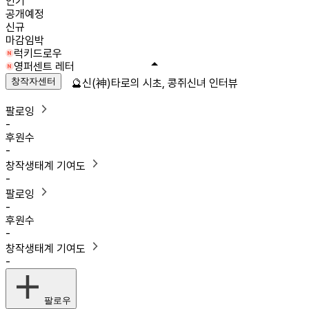
인기
공개예정
신규
마감임박
럭키드로우
영퍼센트 레터
창작자센터
🔮신(神)타로의 시초, 콩쥐신녀 인터뷰
팔로잉
-
후원수
-
창작생태계 기여도
-
팔로잉
-
후원수
-
창작생태계 기여도
-
팔로우