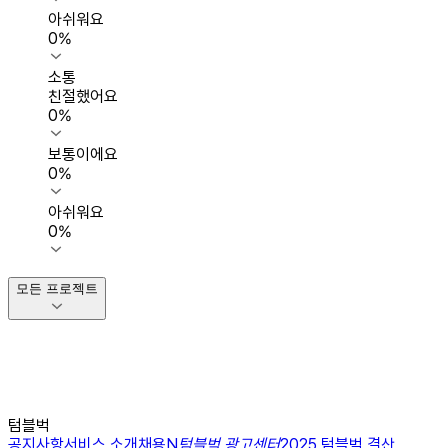
아쉬워요
0
%
소통
친절했어요
0
%
보통이에요
0
%
아쉬워요
0
%
모든 프로젝트
텀블벅
공지사항
서비스 소개
채용
N
텀블벅 광고센터
2025 텀블벅 결산