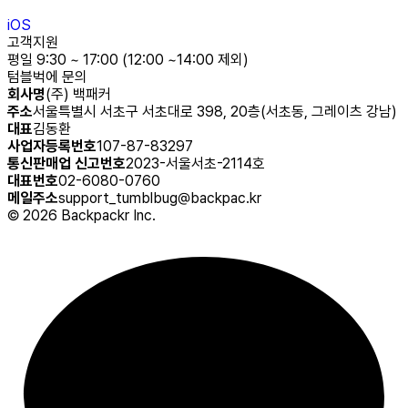
iOS
고객지원
평일 9:30 ~ 17:00 (12:00 ~14:00 제외)
텀블벅에 문의
회사명
(주) 백패커
주소
서울특별시 서초구 서초대로 398, 20층(서초동, 그레이츠 강남)
대표
김동환
사업자등록번호
107-87-83297
통신판매업 신고번호
2023-서울서초-2114호
대표번호
02-6080-0760
메일주소
support_tumblbug@backpac.kr
©
2026
Backpackr Inc.