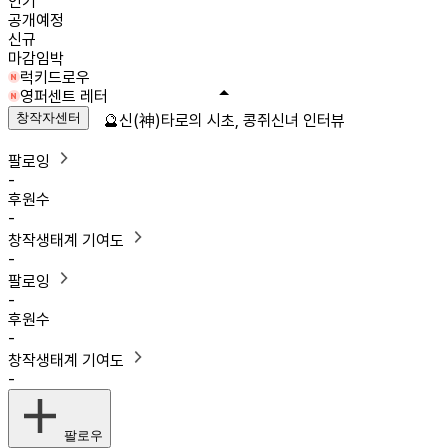
인기
공개예정
신규
마감임박
럭키드로우
영퍼센트 레터
창작자센터
🔮신(神)타로의 시초, 콩쥐신녀 인터뷰
팔로잉
-
후원수
-
창작생태계 기여도
-
팔로잉
-
후원수
-
창작생태계 기여도
-
팔로우