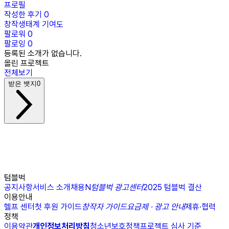
프로필
작성한 후기
0
창작생태계 기여도
팔로워
0
팔로잉
0
등록된 소개가 없습니다.
올린 프로젝트
전체보기
받은 뱃지
0
텀블벅
공지사항
서비스 소개
채용
N
텀블벅 광고센터
2025 텀블벅 결산
이용안내
헬프 센터
첫 후원 가이드
창작자 가이드
요금제 · 광고 안내
제휴·협력
정책
이용약관
개인정보처리방침
청소년보호정책
프로젝트 심사 기준