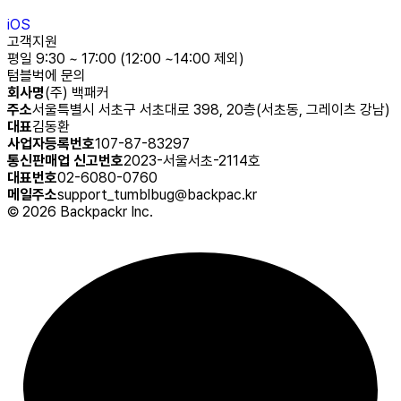
iOS
고객지원
평일 9:30 ~ 17:00 (12:00 ~14:00 제외)
텀블벅에 문의
회사명
(주) 백패커
주소
서울특별시 서초구 서초대로 398, 20층(서초동, 그레이츠 강남)
대표
김동환
사업자등록번호
107-87-83297
통신판매업 신고번호
2023-서울서초-2114호
대표번호
02-6080-0760
메일주소
support_tumblbug@backpac.kr
©
2026
Backpackr Inc.