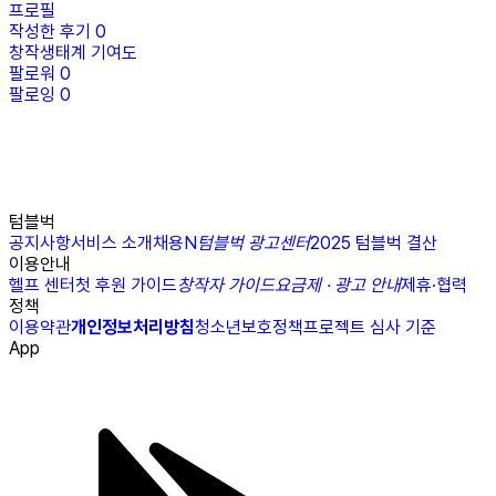
프로필
작성한 후기
0
창작생태계 기여도
팔로워
0
팔로잉
0
텀블벅
공지사항
서비스 소개
채용
N
텀블벅 광고센터
2025 텀블벅 결산
이용안내
헬프 센터
첫 후원 가이드
창작자 가이드
요금제 · 광고 안내
제휴·협력
정책
이용약관
개인정보처리방침
청소년보호정책
프로젝트 심사 기준
App