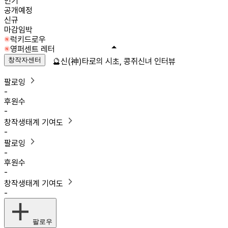
인기
공개예정
신규
마감임박
럭키드로우
영퍼센트 레터
창작자센터
🔮신(神)타로의 시초, 콩쥐신녀 인터뷰
팔로잉
-
후원수
-
창작생태계 기여도
-
팔로잉
-
후원수
-
창작생태계 기여도
-
팔로우