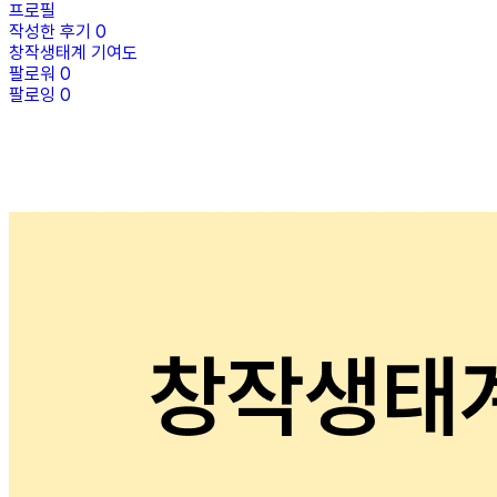
프로필
작성한 후기
0
창작생태계 기여도
팔로워
0
팔로잉
0