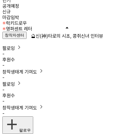
인기
공개예정
신규
마감임박
럭키드로우
영퍼센트 레터
창작자센터
🔮신(神)타로의 시초, 콩쥐신녀 인터뷰
팔로잉
-
후원수
-
창작생태계 기여도
-
팔로잉
-
후원수
-
창작생태계 기여도
-
팔로우