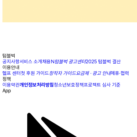
텀블벅
공지사항
서비스 소개
채용
N
텀블벅 광고센터
2025 텀블벅 결산
이용안내
헬프 센터
첫 후원 가이드
창작자 가이드
요금제 · 광고 안내
제휴·협력
정책
이용약관
개인정보처리방침
청소년보호정책
프로젝트 심사 기준
App