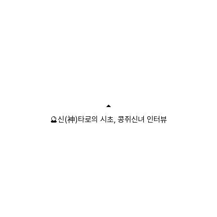
🔮신(神)타로의 시초, 콩쥐신녀 인터뷰