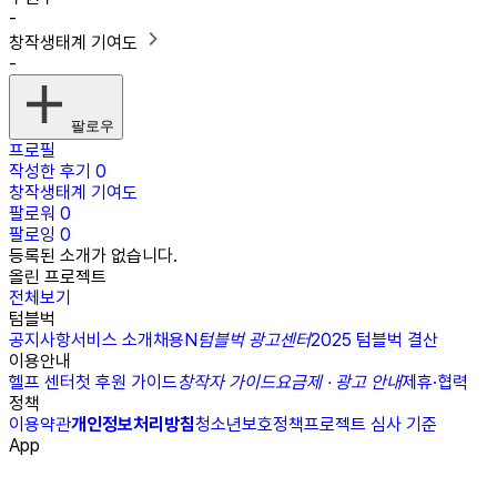
-
창작생태계 기여도
-
팔로우
프로필
작성한 후기
0
창작생태계 기여도
팔로워
0
팔로잉
0
등록된 소개가 없습니다.
올린 프로젝트
전체보기
텀블벅
공지사항
서비스 소개
채용
N
텀블벅 광고센터
2025 텀블벅 결산
이용안내
헬프 센터
첫 후원 가이드
창작자 가이드
요금제 · 광고 안내
제휴·협력
정책
이용약관
개인정보처리방침
청소년보호정책
프로젝트 심사 기준
App