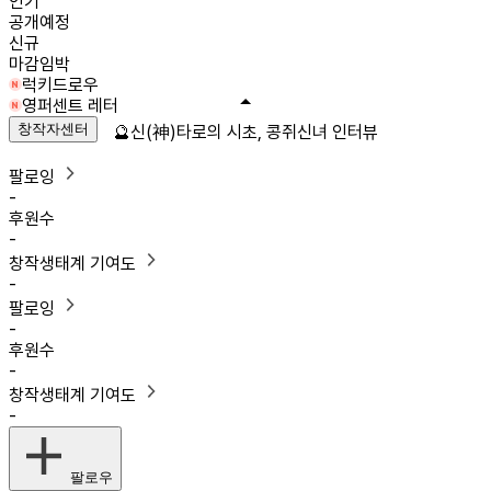
인기
공개예정
신규
마감임박
럭키드로우
영퍼센트 레터
창작자센터
🔮신(神)타로의 시초, 콩쥐신녀 인터뷰
팔로잉
-
후원수
-
창작생태계 기여도
-
팔로잉
-
후원수
-
창작생태계 기여도
-
팔로우