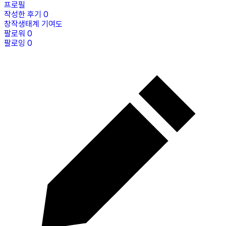
프로필
작성한 후기
0
창작생태계 기여도
팔로워
0
팔로잉
0