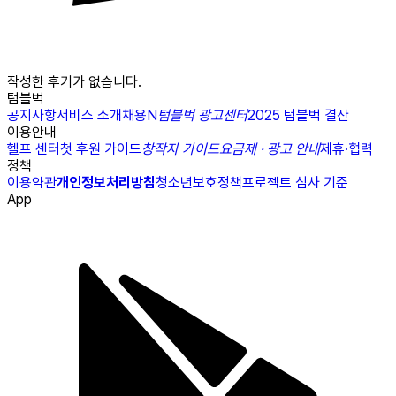
작성한 후기가 없습니다.
텀블벅
공지사항
서비스 소개
채용
N
텀블벅 광고센터
2025 텀블벅 결산
이용안내
헬프 센터
첫 후원 가이드
창작자 가이드
요금제 · 광고 안내
제휴·협력
정책
이용약관
개인정보처리방침
청소년보호정책
프로젝트 심사 기준
App