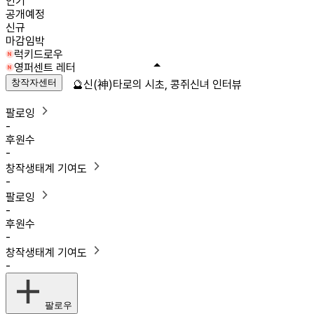
인기
공개예정
신규
마감임박
럭키드로우
영퍼센트 레터
창작자센터
🔮신(神)타로의 시초, 콩쥐신녀 인터뷰
팔로잉
-
후원수
-
창작생태계 기여도
-
팔로잉
-
후원수
-
창작생태계 기여도
-
팔로우