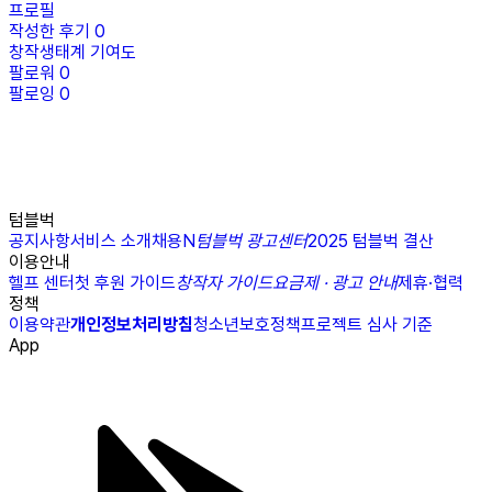
프로필
작성한 후기
0
창작생태계 기여도
팔로워
0
팔로잉
0
텀블벅
공지사항
서비스 소개
채용
N
텀블벅 광고센터
2025 텀블벅 결산
이용안내
헬프 센터
첫 후원 가이드
창작자 가이드
요금제 · 광고 안내
제휴·협력
정책
이용약관
개인정보처리방침
청소년보호정책
프로젝트 심사 기준
App