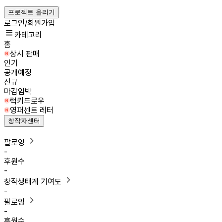
프로젝트 올리기
로그인/회원가입
카테고리
홈
상시 판매
인기
공개예정
신규
마감임박
럭키드로우
영퍼센트 레터
창작자센터
팔로잉
-
후원수
-
창작생태계 기여도
-
팔로잉
-
후원수