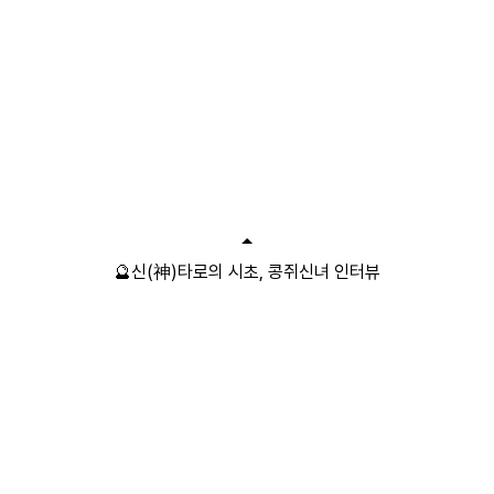
🔮신(神)타로의 시초, 콩쥐신녀 인터뷰