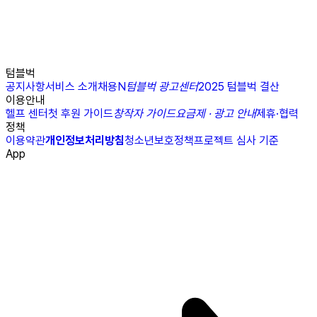
텀블벅
공지사항
서비스 소개
채용
N
텀블벅 광고센터
2025 텀블벅 결산
이용안내
헬프 센터
첫 후원 가이드
창작자 가이드
요금제 · 광고 안내
제휴·협력
정책
이용약관
개인정보처리방침
청소년보호정책
프로젝트 심사 기준
App