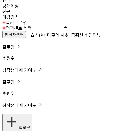
인기
공개예정
신규
마감임박
럭키드로우
영퍼센트 레터
창작자센터
🔮신(神)타로의 시초, 콩쥐신녀 인터뷰
팔로잉
-
후원수
-
창작생태계 기여도
-
팔로잉
-
후원수
-
창작생태계 기여도
-
팔로우