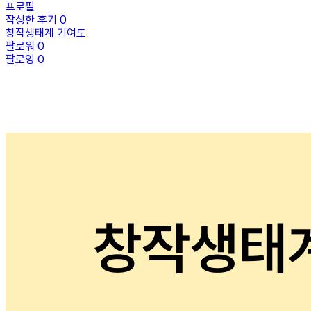
프로필
작성한 후기
0
창작생태계 기여도
팔로워
0
팔로잉
0