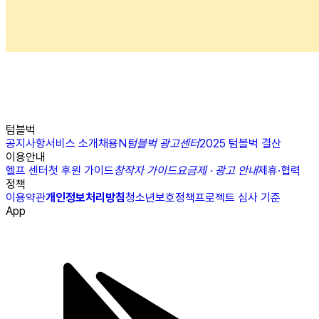
텀블벅
공지사항
서비스 소개
채용
N
텀블벅 광고센터
2025 텀블벅 결산
이용안내
헬프 센터
첫 후원 가이드
창작자 가이드
요금제 · 광고 안내
제휴·협력
정책
이용약관
개인정보처리방침
청소년보호정책
프로젝트 심사 기준
App