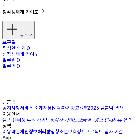
-
창작생태계 기여도
-
팔로우
프로필
작성한 후기
0
창작생태계 기여도
팔로워
0
팔로잉
0
텀블벅
공지사항
서비스 소개
채용
N
텀블벅 광고센터
2025 텀블벅 결산
이용안내
헬프 센터
첫 후원 가이드
창작자 가이드
요금제 · 광고 안내
제휴·협력
정책
이용약관
개인정보처리방침
청소년보호정책
프로젝트 심사 기준
App