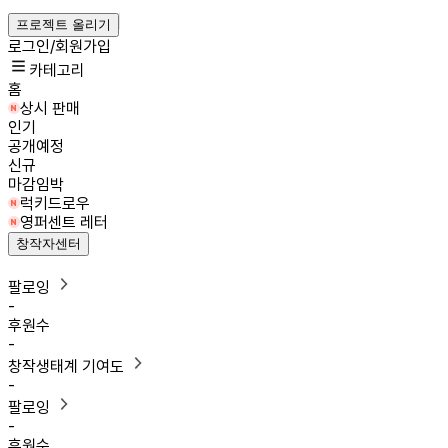
프로젝트 올리기
로그인/회원가입
카테고리
홈
상시 판매
인기
공개예정
신규
마감임박
럭키드로우
영퍼센트 레터
창작자센터
팔로잉
-
후원수
-
창작생태계 기여도
-
팔로잉
-
후원수