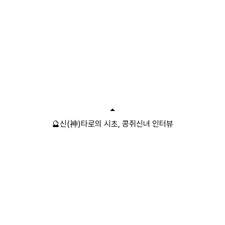
🔮신(神)타로의 시초, 콩쥐신녀 인터뷰