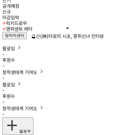
인기
공개예정
신규
마감임박
럭키드로우
영퍼센트 레터
창작자센터
🔮신(神)타로의 시초, 콩쥐신녀 인터뷰
팔로잉
-
후원수
-
창작생태계 기여도
-
팔로잉
-
후원수
-
창작생태계 기여도
-
팔로우