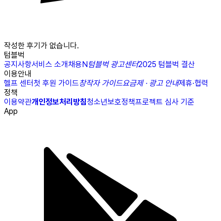
작성한 후기가 없습니다.
텀블벅
공지사항
서비스 소개
채용
N
텀블벅 광고센터
2025 텀블벅 결산
이용안내
헬프 센터
첫 후원 가이드
창작자 가이드
요금제 · 광고 안내
제휴·협력
정책
이용약관
개인정보처리방침
청소년보호정책
프로젝트 심사 기준
App