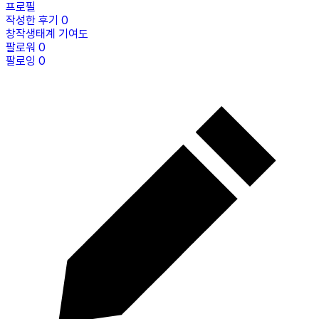
프로필
작성한 후기
0
창작생태계 기여도
팔로워
0
팔로잉
0