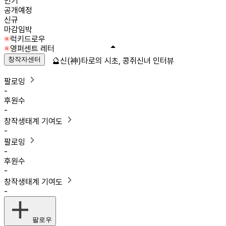
인기
공개예정
신규
마감임박
럭키드로우
영퍼센트 레터
창작자센터
🔮신(神)타로의 시초, 콩쥐신녀 인터뷰
팔로잉
-
후원수
-
창작생태계 기여도
-
팔로잉
-
후원수
-
창작생태계 기여도
-
팔로우