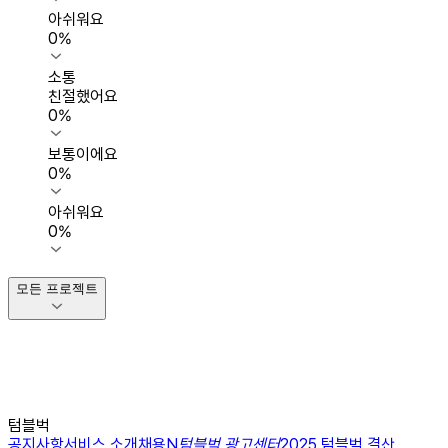
아쉬워요
0
%
소통
친절했어요
0
%
보통이에요
0
%
아쉬워요
0
%
모든 프로젝트
텀블벅
공지사항
서비스 소개
채용
N
텀블벅 광고센터
2025 텀블벅 결산