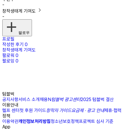
-
창작생태계 기여도
-
팔로우
프로필
작성한 후기
0
창작생태계 기여도
팔로워
0
팔로잉
0
텀블벅
공지사항
서비스 소개
채용
N
텀블벅 광고센터
2025 텀블벅 결산
이용안내
헬프 센터
첫 후원 가이드
창작자 가이드
요금제 · 광고 안내
제휴·협력
정책
이용약관
개인정보처리방침
청소년보호정책
프로젝트 심사 기준
App