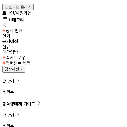
프로젝트 올리기
로그인/회원가입
카테고리
홈
상시 판매
인기
공개예정
신규
마감임박
럭키드로우
영퍼센트 레터
창작자센터
팔로잉
-
후원수
-
창작생태계 기여도
-
팔로잉
-
후원수