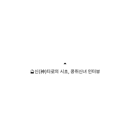
🔮신(神)타로의 시초, 콩쥐신녀 인터뷰