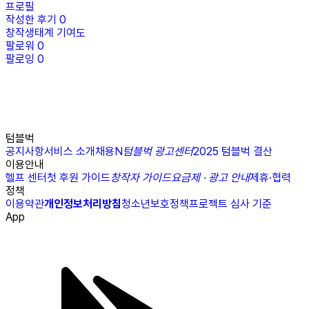
프로필
작성한 후기
0
창작생태계 기여도
팔로워
0
팔로잉
0
텀블벅
공지사항
서비스 소개
채용
N
텀블벅 광고센터
2025 텀블벅 결산
이용안내
헬프 센터
첫 후원 가이드
창작자 가이드
요금제 · 광고 안내
제휴·협력
정책
이용약관
개인정보처리방침
청소년보호정책
프로젝트 심사 기준
App