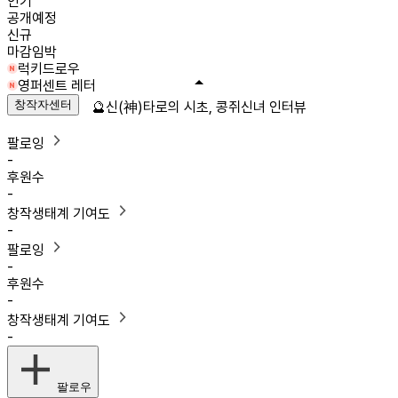
인기
공개예정
신규
마감임박
럭키드로우
영퍼센트 레터
창작자센터
🔮신(神)타로의 시초, 콩쥐신녀 인터뷰
팔로잉
-
후원수
-
창작생태계 기여도
-
팔로잉
-
후원수
-
창작생태계 기여도
-
팔로우