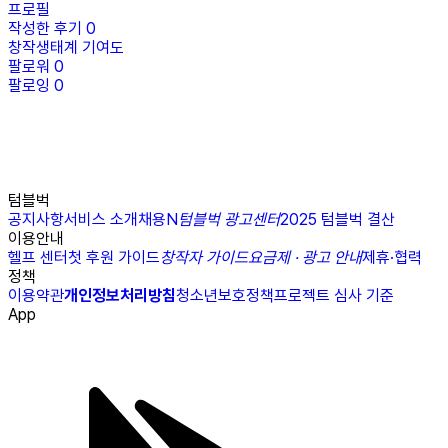
프로필
작성한 후기
0
창작생태계 기여도
팔로워
0
팔로잉
0
텀블벅
공지사항
서비스 소개
채용
N
텀블벅 광고센터
2025 텀블벅 결산
이용안내
헬프 센터
첫 후원 가이드
창작자 가이드
요금제 · 광고 안내
제휴·협력
정책
이용약관
개인정보처리방침
청소년보호정책
프로젝트 심사 기준
App