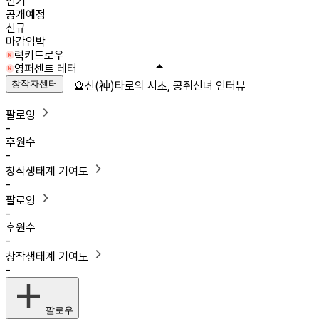
인기
공개예정
신규
마감임박
럭키드로우
영퍼센트 레터
창작자센터
🔮신(神)타로의 시초, 콩쥐신녀 인터뷰
팔로잉
-
후원수
-
창작생태계 기여도
-
팔로잉
-
후원수
-
창작생태계 기여도
-
팔로우