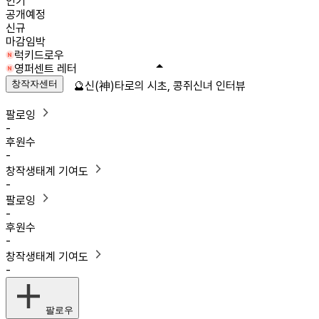
인기
공개예정
신규
마감임박
럭키드로우
영퍼센트 레터
창작자센터
🔮신(神)타로의 시초, 콩쥐신녀 인터뷰
팔로잉
-
후원수
-
창작생태계 기여도
-
팔로잉
-
후원수
-
창작생태계 기여도
-
팔로우