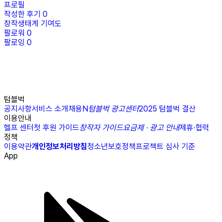
프로필
작성한 후기
0
창작생태계 기여도
팔로워
0
팔로잉
0
텀블벅
공지사항
서비스 소개
채용
N
텀블벅 광고센터
2025 텀블벅 결산
이용안내
헬프 센터
첫 후원 가이드
창작자 가이드
요금제 · 광고 안내
제휴·협력
정책
이용약관
개인정보처리방침
청소년보호정책
프로젝트 심사 기준
App