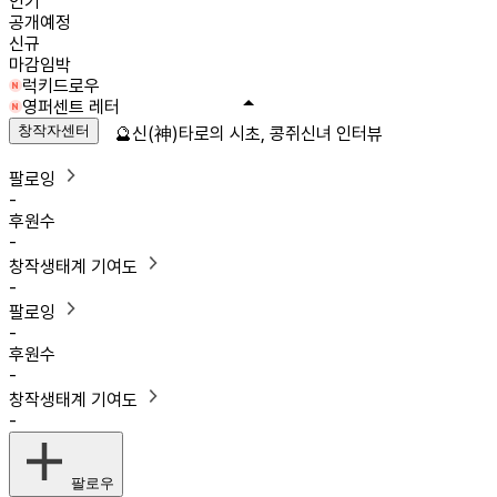
인기
공개예정
신규
마감임박
럭키드로우
영퍼센트 레터
창작자센터
🔮신(神)타로의 시초, 콩쥐신녀 인터뷰
팔로잉
-
후원수
-
창작생태계 기여도
-
팔로잉
-
후원수
-
창작생태계 기여도
-
팔로우