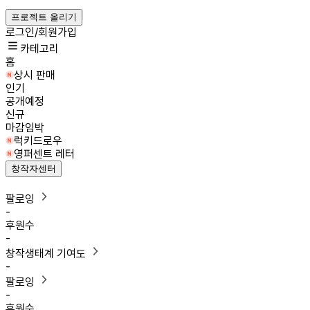
프로젝트 올리기
로그인/회원가입
카테고리
홈
상시 판매
인기
공개예정
신규
마감임박
럭키드로우
영퍼센트 레터
창작자센터
팔로잉
-
후원수
-
창작생태계 기여도
-
팔로잉
-
후원수