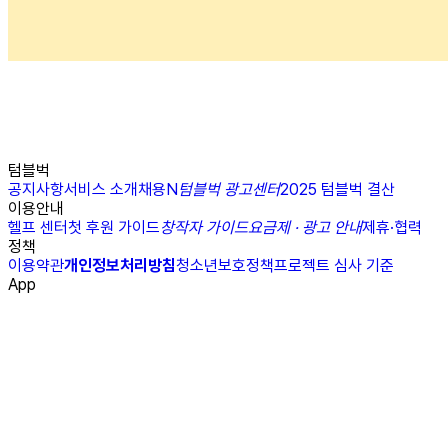
텀블벅
공지사항
서비스 소개
채용
N
텀블벅 광고센터
2025 텀블벅 결산
이용안내
헬프 센터
첫 후원 가이드
창작자 가이드
요금제 · 광고 안내
제휴·협력
정책
이용약관
개인정보처리방침
청소년보호정책
프로젝트 심사 기준
App