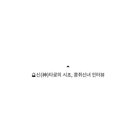
🔮신(神)타로의 시초, 콩쥐신녀 인터뷰