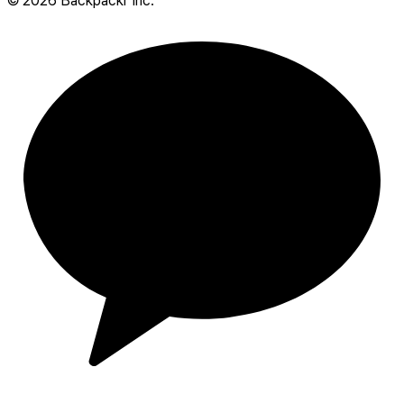
©
2026
Backpackr Inc.