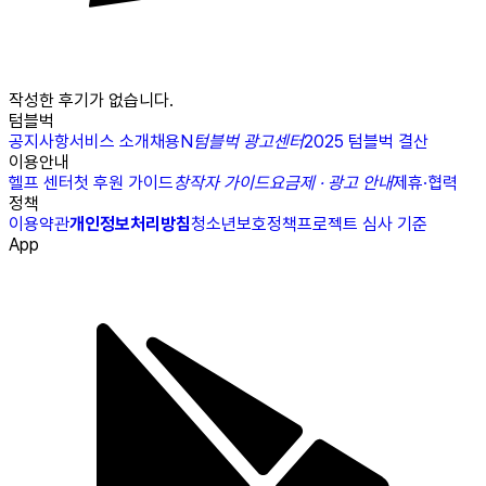
작성한 후기가 없습니다.
텀블벅
공지사항
서비스 소개
채용
N
텀블벅 광고센터
2025 텀블벅 결산
이용안내
헬프 센터
첫 후원 가이드
창작자 가이드
요금제 · 광고 안내
제휴·협력
정책
이용약관
개인정보처리방침
청소년보호정책
프로젝트 심사 기준
App