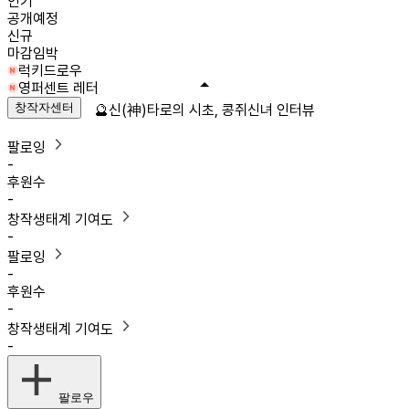
인기
공개예정
신규
마감임박
럭키드로우
영퍼센트 레터
창작자센터
🔮신(神)타로의 시초, 콩쥐신녀 인터뷰
팔로잉
-
후원수
-
창작생태계 기여도
-
팔로잉
-
후원수
-
창작생태계 기여도
-
팔로우