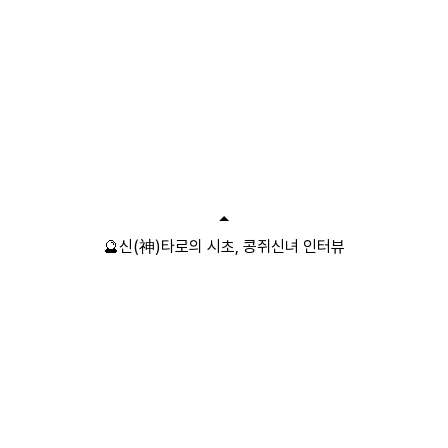
🔮신(神)타로의 시초, 콩쥐신녀 인터뷰