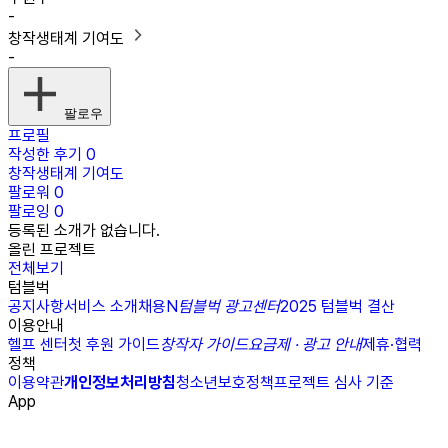
-
창작생태계 기여도
-
팔로우
프로필
작성한 후기
0
창작생태계 기여도
팔로워
0
팔로잉
0
등록된 소개가 없습니다.
올린 프로젝트
전체보기
텀블벅
공지사항
서비스 소개
채용
N
텀블벅 광고센터
2025 텀블벅 결산
이용안내
헬프 센터
첫 후원 가이드
창작자 가이드
요금제 · 광고 안내
제휴·협력
정책
이용약관
개인정보처리방침
청소년보호정책
프로젝트 심사 기준
App