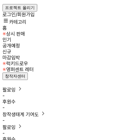
프로젝트 올리기
로그인/회원가입
카테고리
홈
상시 판매
인기
공개예정
신규
마감임박
럭키드로우
영퍼센트 레터
창작자센터
팔로잉
-
후원수
-
창작생태계 기여도
-
팔로잉
-
후원수