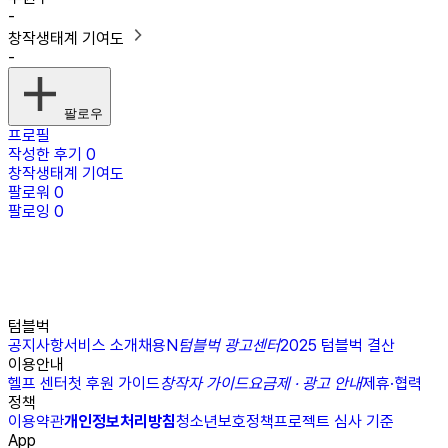
-
창작생태계 기여도
-
팔로우
프로필
작성한 후기
0
창작생태계 기여도
팔로워
0
팔로잉
0
텀블벅
공지사항
서비스 소개
채용
N
텀블벅 광고센터
2025 텀블벅 결산
이용안내
헬프 센터
첫 후원 가이드
창작자 가이드
요금제 · 광고 안내
제휴·협력
정책
이용약관
개인정보처리방침
청소년보호정책
프로젝트 심사 기준
App