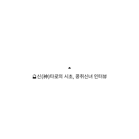
🔮신(神)타로의 시초, 콩쥐신녀 인터뷰