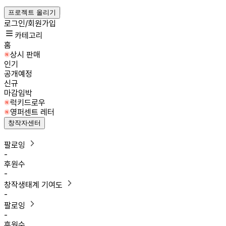
프로젝트 올리기
로그인/회원가입
카테고리
홈
상시 판매
인기
공개예정
신규
마감임박
럭키드로우
영퍼센트 레터
창작자센터
팔로잉
-
후원수
-
창작생태계 기여도
-
팔로잉
-
후원수