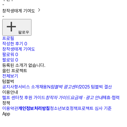
-
창작생태계 기여도
-
팔로우
프로필
작성한 후기
0
창작생태계 기여도
팔로워
0
팔로잉
0
등록된 소개가 없습니다.
올린 프로젝트
전체보기
텀블벅
공지사항
서비스 소개
채용
N
텀블벅 광고센터
2025 텀블벅 결산
이용안내
헬프 센터
첫 후원 가이드
창작자 가이드
요금제 · 광고 안내
제휴·협력
정책
이용약관
개인정보처리방침
청소년보호정책
프로젝트 심사 기준
App