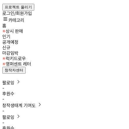
프로젝트 올리기
로그인/회원가입
카테고리
홈
상시 판매
인기
공개예정
신규
마감임박
럭키드로우
영퍼센트 레터
창작자센터
팔로잉
-
후원수
-
창작생태계 기여도
-
팔로잉
-
후원수