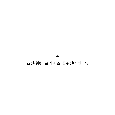
🔮신(神)타로의 시초, 콩쥐신녀 인터뷰