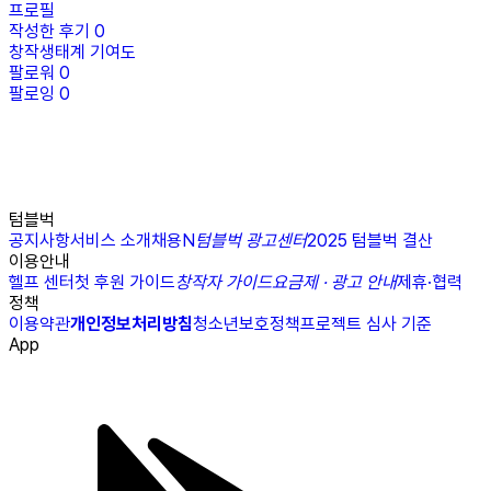
프로필
작성한 후기
0
창작생태계 기여도
팔로워
0
팔로잉
0
텀블벅
공지사항
서비스 소개
채용
N
텀블벅 광고센터
2025 텀블벅 결산
이용안내
헬프 센터
첫 후원 가이드
창작자 가이드
요금제 · 광고 안내
제휴·협력
정책
이용약관
개인정보처리방침
청소년보호정책
프로젝트 심사 기준
App