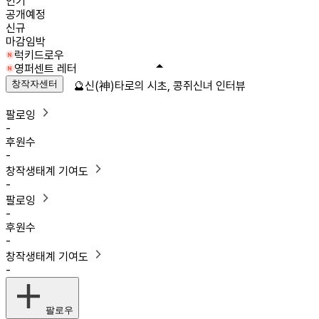
인기
공개예정
신규
마감임박
럭키드로우
영퍼센트 레터
창작자센터
🔮신(神)타로의 시초, 콩쥐신녀 인터뷰
팔로잉
-
후원수
-
창작생태계 기여도
-
팔로잉
-
후원수
-
창작생태계 기여도
-
팔로우