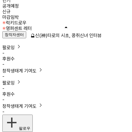
인기
공개예정
신규
마감임박
럭키드로우
영퍼센트 레터
창작자센터
🔮신(神)타로의 시초, 콩쥐신녀 인터뷰
팔로잉
-
후원수
-
창작생태계 기여도
-
팔로잉
-
후원수
-
창작생태계 기여도
-
팔로우