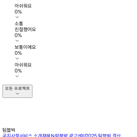
아쉬워요
0
%
소통
친절했어요
0
%
보통이에요
0
%
아쉬워요
0
%
모든 프로젝트
텀블벅
공지사항
서비스 소개
채용
N
텀블벅 광고센터
2025 텀블벅 결산