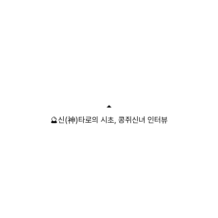
🔮신(神)타로의 시초, 콩쥐신녀 인터뷰