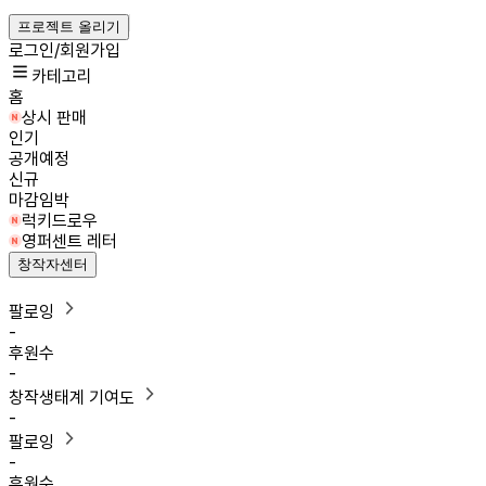
프로젝트 올리기
로그인/회원가입
카테고리
홈
상시 판매
인기
공개예정
신규
마감임박
럭키드로우
영퍼센트 레터
창작자센터
팔로잉
-
후원수
-
창작생태계 기여도
-
팔로잉
-
후원수