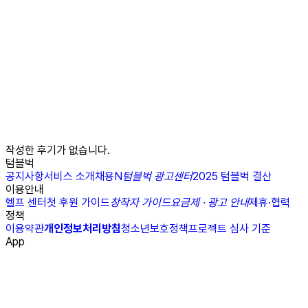
작성한 후기가 없습니다.
텀블벅
공지사항
서비스 소개
채용
N
텀블벅 광고센터
2025 텀블벅 결산
이용안내
헬프 센터
첫 후원 가이드
창작자 가이드
요금제 · 광고 안내
제휴·협력
정책
이용약관
개인정보처리방침
청소년보호정책
프로젝트 심사 기준
App