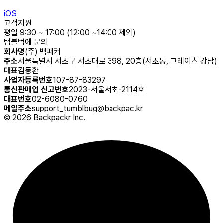
iOS
고객지원
평일 9:30 ~ 17:00 (12:00 ~14:00 제외)
텀블벅에 문의
회사명
(주) 백패커
주소
서울특별시 서초구 서초대로 398, 20층(서초동, 그레이츠 강남)
대표
김동환
사업자등록번호
107-87-83297
통신판매업 신고번호
2023-서울서초-2114호
대표번호
02-6080-0760
메일주소
support_tumblbug@backpac.kr
©
2026
Backpackr Inc.