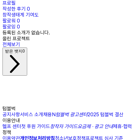
프로필
작성한 후기
0
창작생태계 기여도
팔로워
0
팔로잉
0
등록된 소개가 없습니다.
올린 프로젝트
전체보기
받은 뱃지
0
텀블벅
공지사항
서비스 소개
채용
N
텀블벅 광고센터
2025 텀블벅 결산
이용안내
헬프 센터
첫 후원 가이드
창작자 가이드
요금제 · 광고 안내
제휴·협력
정책
이용약관
개인정보처리방침
청소년보호정책
프로젝트 심사 기준