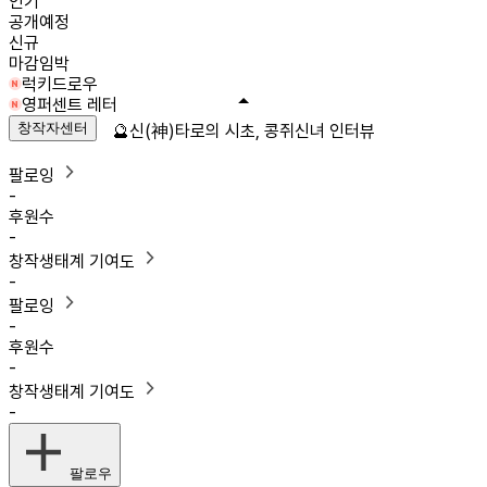
인기
공개예정
신규
마감임박
럭키드로우
영퍼센트 레터
창작자센터
🔮신(神)타로의 시초, 콩쥐신녀 인터뷰
팔로잉
-
후원수
-
창작생태계 기여도
-
팔로잉
-
후원수
-
창작생태계 기여도
-
팔로우