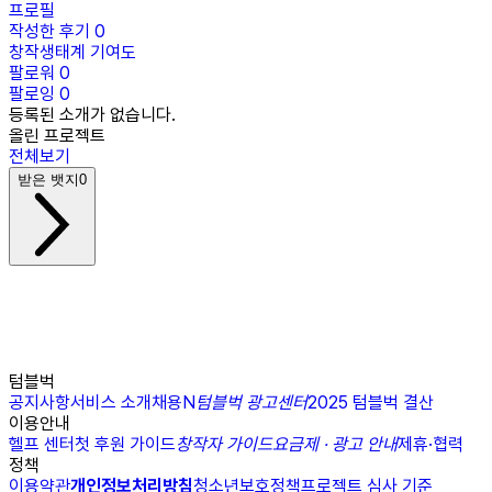
프로필
작성한 후기
0
창작생태계 기여도
팔로워
0
팔로잉
0
등록된 소개가 없습니다.
올린 프로젝트
전체보기
받은 뱃지
0
텀블벅
공지사항
서비스 소개
채용
N
텀블벅 광고센터
2025 텀블벅 결산
이용안내
헬프 센터
첫 후원 가이드
창작자 가이드
요금제 · 광고 안내
제휴·협력
정책
이용약관
개인정보처리방침
청소년보호정책
프로젝트 심사 기준