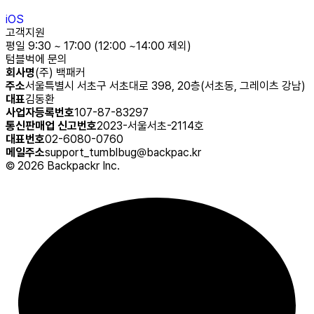
iOS
고객지원
평일 9:30 ~ 17:00 (12:00 ~14:00 제외)
텀블벅에 문의
회사명
(주) 백패커
주소
서울특별시 서초구 서초대로 398, 20층(서초동, 그레이츠 강남)
대표
김동환
사업자등록번호
107-87-83297
통신판매업 신고번호
2023-서울서초-2114호
대표번호
02-6080-0760
메일주소
support_tumblbug@backpac.kr
©
2026
Backpackr Inc.